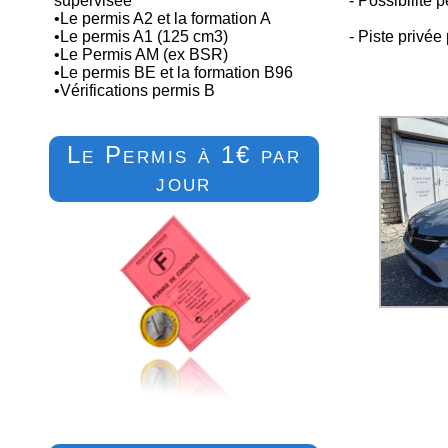
supervisée
- Possibilité 
•
Le permis A2 et la formation A
•
Le permis A1 (125 cm3)
- Piste privée
•
Le Permis AM (ex BSR)
•
Le permis BE et la formation B96
•
Vérifications permis B
Le Permis à 1€ par
jour