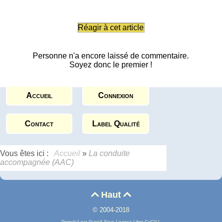
Réagir à cet article
Personne n'a encore laissé de commentaire.
Soyez donc le premier !
Accueil
Connexion
Contact
Label Qualité
Vous êtes ici :
Accueil
»
La conduite
accompagnée (AAC)
Haut


© 2004-2018
Propulsé par GuppY
Sous Licence Libre CeCILL