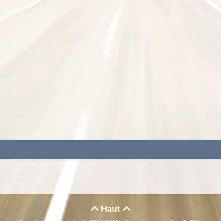
Haut

