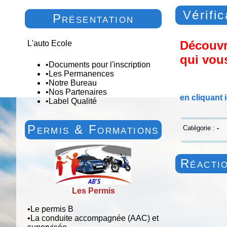
Vérifi
Présentation
Découvre
L'auto Ecole
qui vou
•
Documents pour l'inscription
•
Les Permanences
•
Notre Bureau
•
Nos Partenaires
en cliquant i
•
Label Qualité
Permis & Formations
Catégorie :
-
Réactio
Les Permis
•
Le permis B
•
La conduite accompagnée (AAC) et