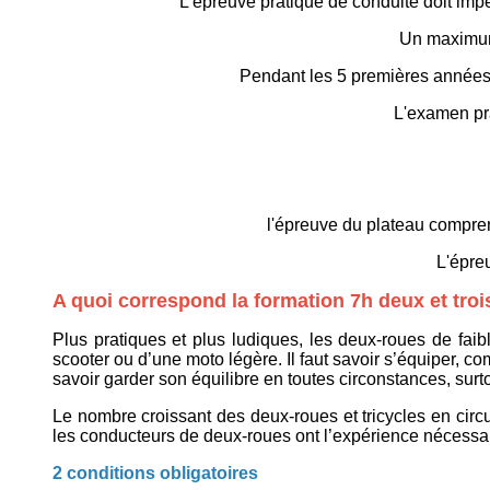
L'epreuve pratique de conduite doit imp
Un maximum 
Pendant les 5 premières années,
L'examen pra
l'épreuve du plateau compren
L'épreu
A quoi correspond la formation 7h deux et troi
Plus pratiques et plus ludiques, les deux-roues de faibl
scooter ou d’une moto légère. Il faut savoir s’équiper, c
savoir garder son équilibre en toutes circonstances, surt
Le nombre croissant des deux-roues et tricycles en cir
les conducteurs de deux-roues ont l’expérience nécessair
2 conditions obligatoires