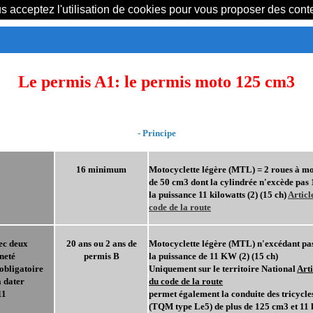
us acceptez l'utilisation de cookies pour vous proposer des con
Le permis A1: le permis moto 125 cm3
- Principe
16 minimum
Motocyclette légère (MTL) = 2 roues à mo
de 50 cm3 dont la cylindrée n'excède pas
la puissance 11 kilowatts (2) (15 ch)
Articl
code de la route
ec deux
20 ans ou 2 ans de
Motocyclette légère (MTL) n'excédant pa
neté
permis B
la puissance de 11 KW (2) (15 ch)
obligatoire
Uniquement sur le territoire National
Arti
à dater
du code de la route
11
permet également la conduite des tricycle
(TQM type Le5) de plus de 125 cm3 et 11