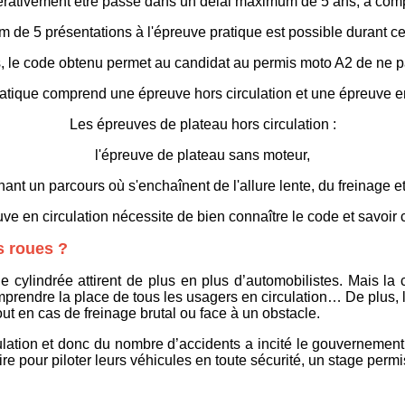
érativement être passé dans un délai maximum de 5 ans, à comp
de 5 présentations à l'épreuve pratique est possible durant c
 le code obtenu permet au candidat au permis moto A2 de ne p
tique comprend une épreuve hors circulation et une épreuve en
Les épreuves de plateau hors circulation :
l'épreuve de plateau sans moteur,
ant un parcours où s'enchaînent de l'allure lente, du freinage 
ve en circulation nécessite de bien connaître le code et savoir c
s roues ?
e cylindrée attirent de plus en plus d’automobilistes. Mais la 
omprendre la place de tous les usagers en circulation… De plus,
out en cas de freinage brutal ou face à un obstacle.
culation et donc du nombre d’accidents a incité le gouvernemen
e pour piloter leurs véhicules en toute sécurité, un stage permi