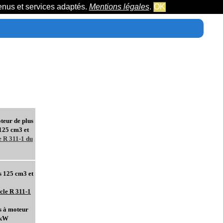
tenus et services adaptés.
Mentions légales
.
OK
teur de plus
 125 cm3 et
e R 311-1 du
s 125 cm3 et
cle R 311-1
s à moteur
 kW