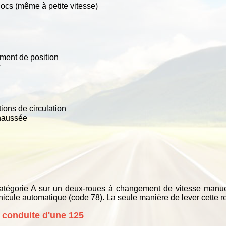
cs (même à petite vitesse)
ement de position
r
ions de circulation
chaussée
n
catégorie A sur un deux-roues à changement de vitesse manue
cule automatique (code 78). La seule manière de lever cette rest
 conduite d'une 125