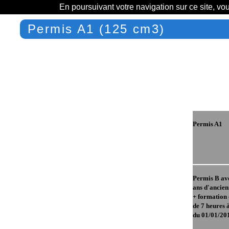
En poursuivant votre navigation sur ce site, vo
Permis A1 (125 cm3)
Permis A1
Permis B av
ans d'ancien
+ formation 
de 7 heures 
du 01/01/20