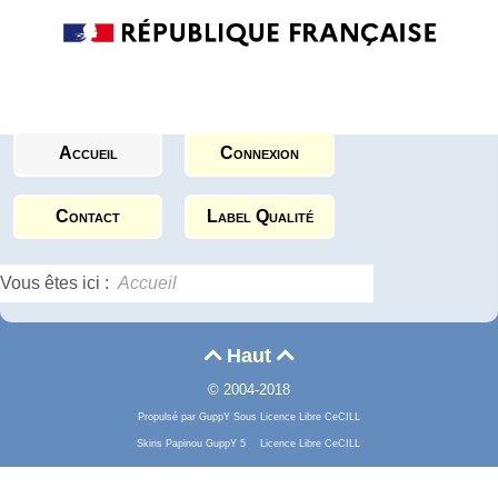
Accueil
Connexion
Contact
Label Qualité
Vous êtes ici :
Accueil
Haut


© 2004-2018
Propulsé par GuppY
Sous Licence Libre CeCILL
Skins Papinou GuppY 5
Licence Libre CeCILL