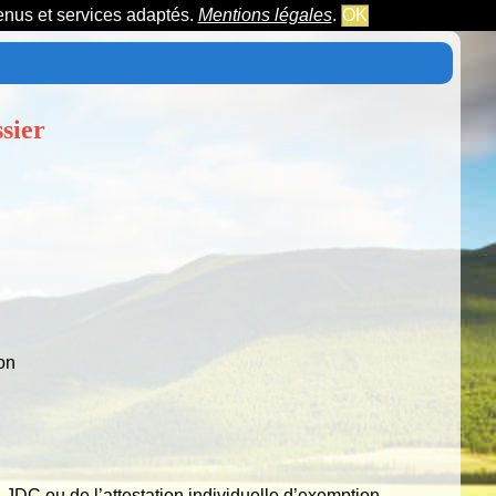
tenus et services adaptés.
Mentions légales
.
OK
sier
on
la JDC ou de l’attestation individuelle d’exemption