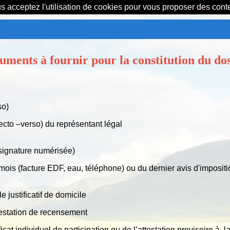
us acceptez l'utilisation de cookies pour vous proposer des con
uments à fournir pour la constitution du dos
so)
recto –verso) du représentant légal
signature numérisée)
mois (facture EDF, eau, téléphone) ou du dernier avis d'impositi
 justificatif de domicile
testation de recensement
cat individuel de participation ou de l’attestation provisoire à 